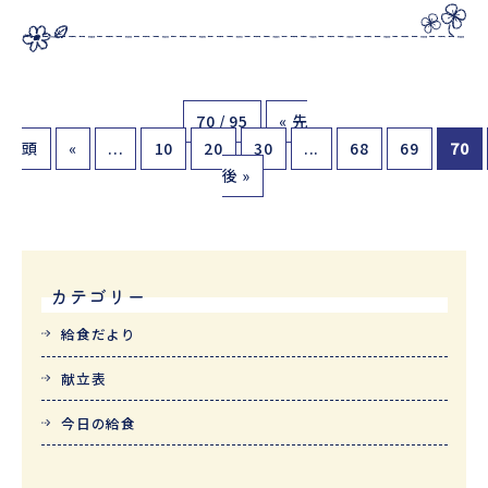
70 / 95
« 先
頭
«
...
10
20
30
...
68
69
70
後 »
カテゴリー
給食だより
献立表
今日の給食