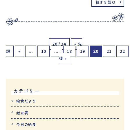
続きを読む
20 / 24
« 先
頭
«
...
10
...
18
19
20
21
22
後 »
カテゴリー
給食だより
献立表
今日の給食