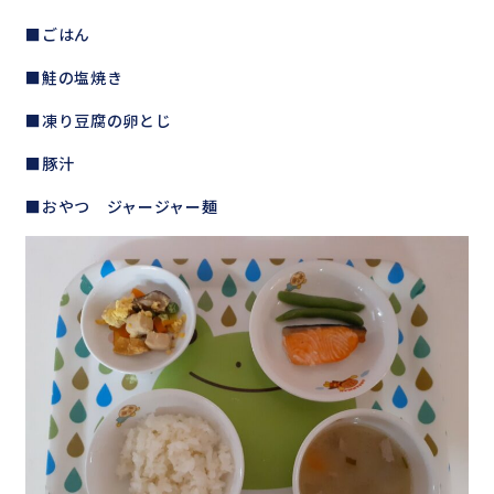
■ごはん
■鮭の塩焼き
■凍り豆腐の卵とじ
■豚汁
■おやつ ジャージャー麺