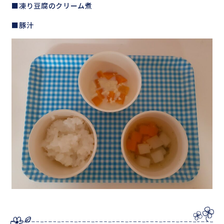
■凍り豆腐のクリーム煮
■豚汁