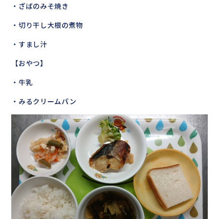
・ざばのみそ焼き
・切り干し大根の煮物
・すまし汁
【おやつ】
・牛乳
・みるクリームパン