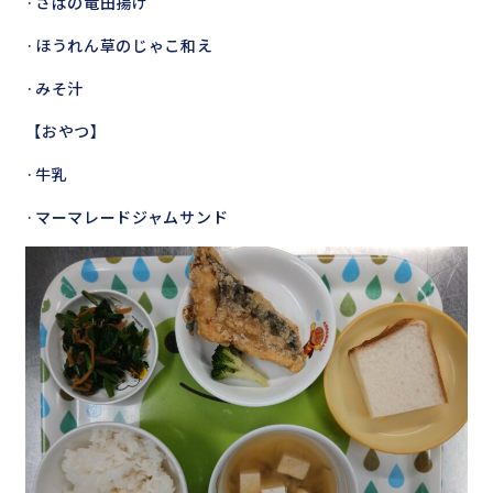
·さばの竜田揚げ
·ほうれん草のじゃこ和え
·みそ汁
【おやつ】
·牛乳
·マーマレードジャムサンド