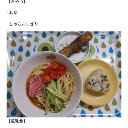
【おやつ】
·お茶
·じゃこおにぎり
【離乳食】