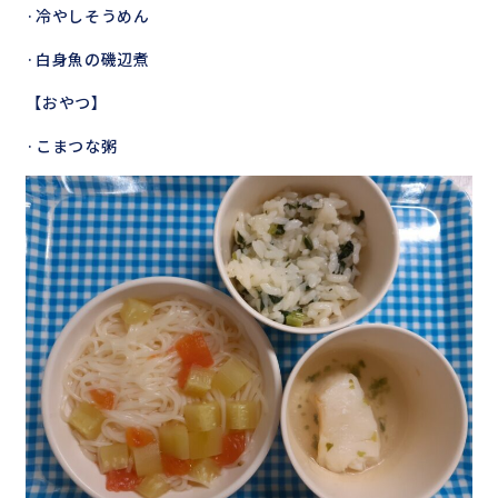
·冷やしそうめん
·白身魚の磯辺煮
【おやつ】
·こまつな粥