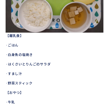
【離乳食】
·ごはん
·白身魚の塩焼き
·はくさいとりんごのサラダ
·すまし汁
·野菜スティック
【おやつ】
·牛乳