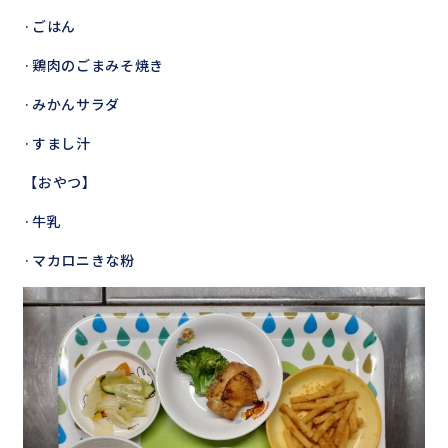
·ごはん
·鶏肉のごまみそ焼き
·みかんサラダ
·すまし汁
【おやつ】
·牛乳
·マカロニきな粉