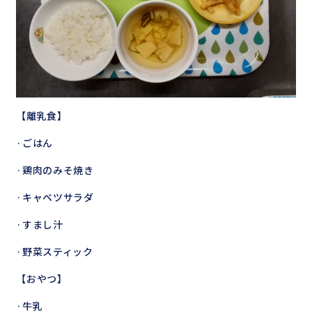
【離乳食】
·ごはん
·鶏肉のみそ焼き
·キャベツサラダ
·すまし汁
·野菜スティック
【おやつ】
·牛乳