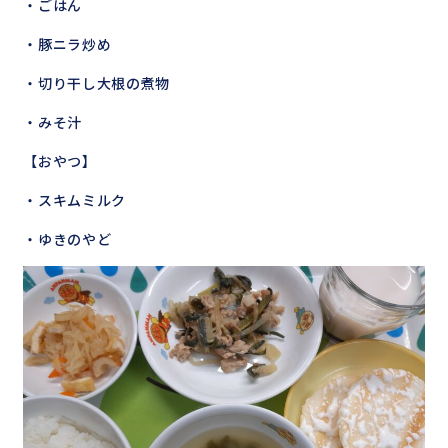
・ごはん
・豚ニラ炒め
・切り干し大根の煮物
・みそ汁
【おやつ】
・スキムミルク
・ゆきのやど