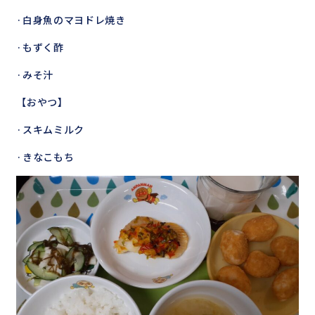
·白身魚のマヨドレ焼き
·もずく酢
·みそ汁
【おやつ】
·スキムミルク
·きなこもち