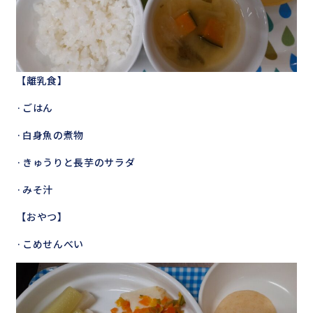
【離乳食】
·ごはん
·白身魚の煮物
·きゅうりと長芋のサラダ
·みそ汁
【おやつ】
·こめせんべい