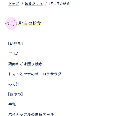
トップ
給食だより
8月1日の給食
8月1日の給食
【幼児食】
·ごはん
·鶏肉のごま照り焼き
·トマトとツナのオーロラサラダ
·みそ汁
【おやつ】
·牛乳
·パイナップルの黒糖ケーキ