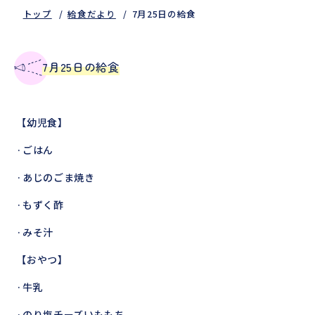
トップ
給食だより
7月25日の給食
7月25日の給食
【幼児食】
·ごはん
·あじのごま焼き
·もずく酢
·みそ汁
【おやつ】
·牛乳
·のり塩チーズいももち