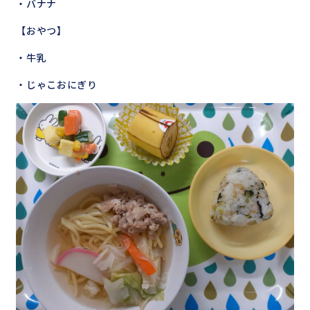
・バナナ
【おやつ】
・牛乳
・じゃこおにぎり