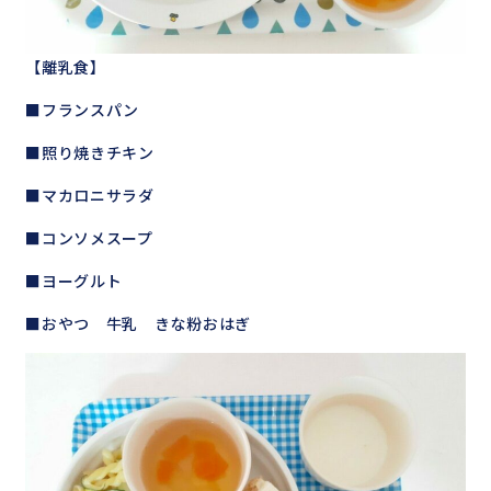
【離乳食】
■フランスパン
■照り焼きチキン
■マカロニサラダ
■コンソメスープ
■ヨーグルト
■おやつ 牛乳 きな粉おはぎ