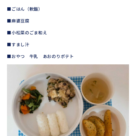
■ごはん（軟飯）
■麻婆豆腐
■小松菜のごま和え
■すまし汁
■おやつ 牛乳 あおのりポテト