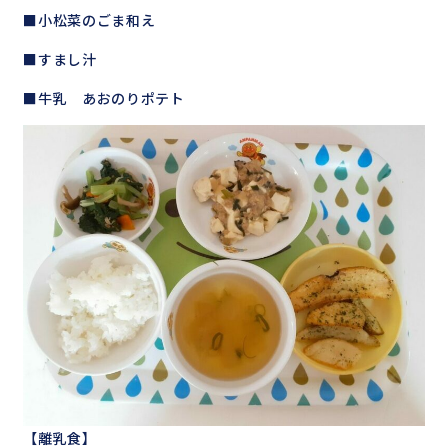
■小松菜のごま和え
■すまし汁
■牛乳 あおのりポテト
【離乳食】