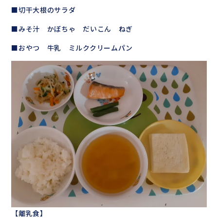
■切干大根のサラダ
■みそ汁 かぼちゃ だいこん ねぎ
■おやつ 牛乳 ミルククリームパン
【離乳食】