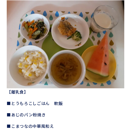
【離乳食】
■とうもろこしごはん 軟飯
■あじのパン粉焼き
■こまつなの中華風和え