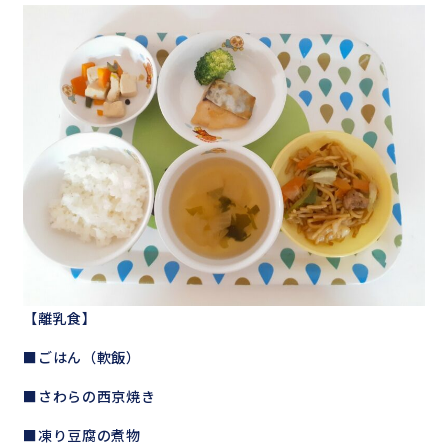
【離乳食】
■ごはん（軟飯）
■さわらの西京焼き
■凍り豆腐の煮物