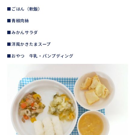
■ごはん（軟飯）
■青椒肉絲
■みかんサラダ
■洋風かきたまスープ
■おやつ 牛乳・パンプディング