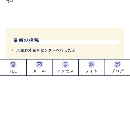
最新の投稿
八瀬野外保育センターへ行ったよ
消防車が来たよ
TEL
メール
アクセス
フォト
ブログ
いちご狩りに行きました！
こいのぼり泳いでるよ
4月の誕生会でした
アーカイブ
2026